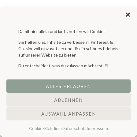
Damit hier alles rund läuft, nutzen wir Cookies.
Endlich wohlfühlen? Geht!
Sie helfen uns, Inhalte zu verbessern, Pinterest &
Co. sinnvoll einzusetzen und dir ein schönes Erlebnis
Starte jetzt!
auf unserer Website zu bieten.
Du entscheidest, was du zulassen möchtest. 💛
Selbstlern-Online-Kurs
Einfach schön Einrichten
ALLES ERLAUBEN
11 motivierende
Videomodule
ABLEHNEN
(Wohnpsychologie, harmonisches Kombinieren, Licht,
Möbelstellung, Deko und Wandgestaltung)
AUSWAHL ANPASSEN
Schritt für Schritt
Umsetzungsplan
Cookie-Richtlinie
Datenschutz
Impressum
begleitendes
Workbook