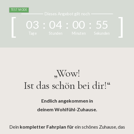
TEST MODE
Dieses Angebot gilt noch
0
3
0
4
0
0
5
4
Tage
Stunden
Minuten
Sekunden
„Wow!
Ist das schön bei dir!“
Endlich angekommen in
deinem Wohlfühl-Zuhause.
Dein
kompletter Fahrplan für
ein schönes Zuhause, das