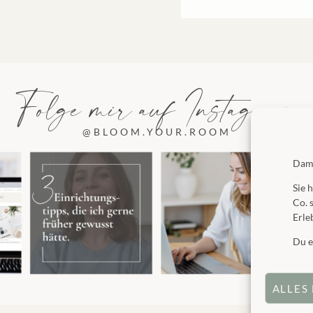
Folge mir auf Instagram
@BLOOM.YOUR.ROOM
Dami
Sie 
Co. 
Erle
Du e
ALLES