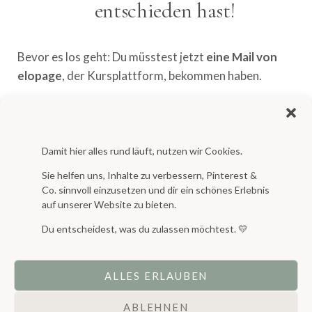
entschieden hast!
Bevor es los geht: Du müsstest jetzt
eine Mail von
elopage
, der Kursplattform, bekommen haben.
Hier findest du die
Anmeldung zum Workshop.
Außerdem bekommst du noch eine Willkommens-Mail
Damit hier alles rund läuft, nutzen wir Cookies.
von mir persönlich. Lies dir die kurz durch, dort findest
du alle Infos und noch einen ganz persönlichen Tipp von
Sie helfen uns, Inhalte zu verbessern, Pinterest &
Co. sinnvoll einzusetzen und dir ein schönes Erlebnis
mir.
auf unserer Website zu bieten.
Mach’s dir gemütlich und leg am besten direkt los!
Du entscheidest, was du zulassen möchtest. 💛
In diesem Sinne nochmal: Schön, dass du dabei bist!
ALLES ERLAUBEN
L
et´s bloom your room!
ABLEHNEN